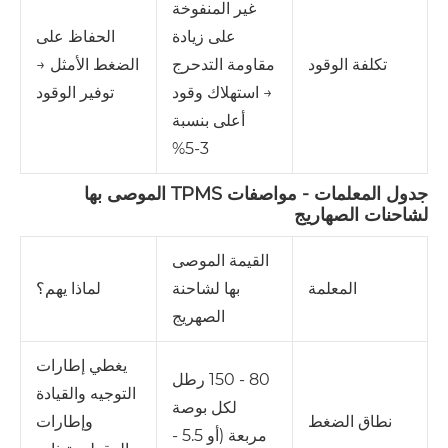
غير المنفوخة
على زيادة
الحفاظ على
مقاومة التدحرج
الضغط الأمثل →
تكلفة الوقود
→ استهلاك وقود
توفير الوقود
أعلى بنسبة
3‑5%
جدول المعلمات - مواصفات TPMS الموصى بها
لشاحنات الصهاريج
القيمة الموصى
المعلمة
بها لشاحنة
لماذا يهم؟
الصهريج
يغطي إطارات
80 - 150 رطل
التوجيه والقيادة
لكل بوصة
وإطارات
نطاق الضغط
مربعة (أو 5.5 -