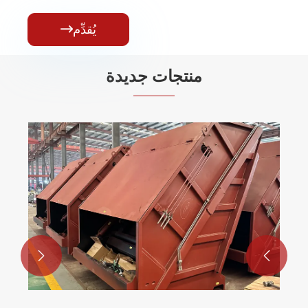
يُقدِّم

منتجات جديدة
شاحنة صهريج وقود الديزل دونغفنغ رخيصة
10000 لتر 4 × 2 شاحنة صهريج وقود
عرض المزيد >>

