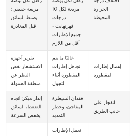
رطل لكل بوصة
رطل لكل بوصة
اختلاف درجة
مربعة لكل 10
مربعة حقيقي؛
الحرارة
درجات
يضبط السائق
المحيطة
فهرنهايت -
قبل المغادرة
جميع الإطارات
أقل من اللازم
غالبًا ما يتم
تقرير أجهزة
تجاهل إطارات
الاستشعار بغض
إهمال إطارات
المقطورة أثناء
النظر عن
المقطورة
التجول
منطقة الحمولة
فقدان السيطرة
إنذار مبكر: اتجاه
انفجار على
المفاجئ، وخطر
الضغط، السائق
جانب الطريق
التمديد
يخفض السرعة
تعمل الإطارات