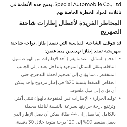
Special Automobile Co., Ltd. بدمج هذه الأنظمة في
ناقلات المواد الخطرة الخاصة بهم.
المخاطر الفريدة لأعطال إطارات شاحنة
الصهريج
قد تتوقف الشاحنة القياسية التي تفقد إطارًا. تواجه شاحنة
صهريجية تفقد إطارًا تهديدين مضاعفين:
اندفاع السائل - عندما يفرغ أحد الإطارات من الهواء، تميل
الناقلة. ينتقل السائل الموجود بالداخل بعنف إلى الجانب
المنخفض، مما يؤدي إلى تضخيم لحظة التدحرج. حتى
انخفاض الضغط بنسبة 20% في إطار مزدوج واحد يمكن
أن يؤدي إلى ميل ملحوظ.
توليد الحرارة - الإطارات غير المنفوخة بالهواء تنثني أكثر،
وترتفع درجة حرارتها بسرعة. بالنسبة لناقلة محملة
بالكامل (ما يصل إلى 44 طنًا)، يمكن أن يصل الإطار الذي
يعمل بضغط 50% إلى 120 درجة مئوية خلال 30 دقيقة،