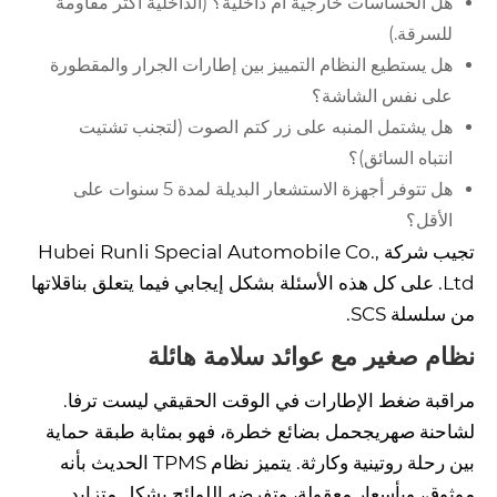
هل الحساسات خارجية أم داخلية؟ (الداخلية أكثر مقاومة
للسرقة.)
هل يستطيع النظام التمييز بين إطارات الجرار والمقطورة
على نفس الشاشة؟
هل يشتمل المنبه على زر كتم الصوت (لتجنب تشتيت
انتباه السائق)؟
هل تتوفر أجهزة الاستشعار البديلة لمدة 5 سنوات على
الأقل؟
تجيب شركة Hubei Runli Special Automobile Co.,
Ltd. على كل هذه الأسئلة بشكل إيجابي فيما يتعلق بناقلاتها
من سلسلة SCS.
نظام صغير مع عوائد سلامة هائلة
مراقبة ضغط الإطارات في الوقت الحقيقي ليست ترفا.
ل
شاحنة صهريج
حمل بضائع خطرة، فهو بمثابة طبقة حماية
بين رحلة روتينية وكارثة. يتميز نظام TPMS الحديث بأنه
موثوق، وبأسعار معقولة، وتفرضه اللوائح بشكل متزايد.