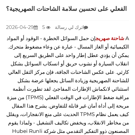
الفعلي على تحسين سلامة الشاحنات الصهريجية؟
اترك لي رسالة
5
2026-04-29
A
شاحنة صهريج
إن حمل السوائل الخطرة - الوقود أو المواد
الكيميائية أو الغاز المسال - عبارة عن وعاء مضغوط متحرك.
يمكن أن يؤدي عطل إطار واحد على الطريق السريع إلى
انقلاب السيارة أو نشوب حريق أو انسكاب السوائل بشكل
كارثي. على عكس الشاحنات الجافة، فإن مركز الثقل العالي
للشاحنة الصهريجية وزيادة السائل يجعلها عرضة بشكل
استثنائي لانكماش الإطارات المفاجئ. لقد تطورت أنظمة
مراقبة ضغط الإطارات في الوقت الفعلي (TPMS) من ميزة
مريحة إلى أداة أمان غير قابلة للتفاوض. يشرح هذا المقال
كيف يعمل نظام TPMS الحديث على منع الانفجارات، ويقلل
من مخاطر الانقلاب، ويخفض تكاليف التشغيل - ولماذا يقوم
المصنعون ذوو التفكير التقدمي مثل شركة Hubei Runli