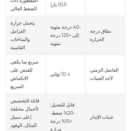
المقطورة ذات
10.5 بار)
الضغط العالي
يتحمل حرارة
-40 درجة مئوية
الفرامل
نطاق درجة
إلى +125 درجة
والمناخات
الحرارة
مئوية
القاسية
سريع بما يكفي
للقبض على
الفاصل الزمني
≥ 10 ثواني
الانكماش
لأخذ العينات
السريع
قابلة للتخصيص
قابل للتعديل:
لأحمال مختلفة
-20% ضغط،
(على سبيل
عتبات الإنذار
+15% درجة
المثال، الوقود
حرارة