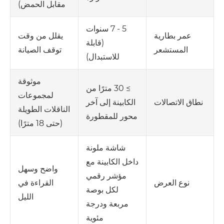
مقابل الحمض)
5 - 7 سنوات
يقلل من وقت
عمر بطارية
(قابلة
توقف الصيانة
المستشعر
للاستبدال)
موثوقة
≥ 30 مترًا من
لمجموعات
الكابينة إلى آخر
نطاق الاتصالات
الناقلات الطويلة
محور للمقطورة
(حتى 18 مترًا)
شاشة ملونة
داخل الكابينة مع
واضح وسهل
مؤشر رقمي
القراءة في
نوع العرض
لكل بوصة
الليل
مربعة ودرجة
مئوية