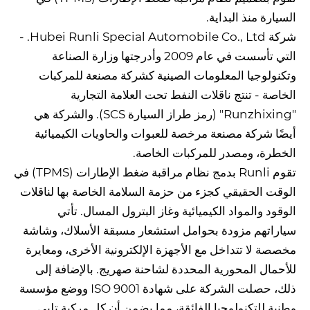
السيارة منذ البداية.
شركة Hubei Runli Special Automobile Co., Ltd. -
التي تأسست في عام 2009 وأدرجتها وزارة الصناعة
وتكنولوجيا المعلومات الصينية كشركة مصنعة للمركبات
الخاصة - تنتج ناقلات النفط تحت العلامة التجارية
"Runzhixing" (رمز طراز السيارة SCS). والشركة هي
أيضًا شركة مصنعة مرخصة للعبوات والحاويات الكيميائية
الخطرة، ومصدر للمركبات الخاصة.
تقوم Runli بدمج نظام مراقبة ضغط الإطارات (TPMS) في
الوقت الحقيقي كجزء من حزمة السلامة الخاصة بها لناقلات
الوقود والمواد الكيميائية وغاز البترول المسال. تأتي
سياراتهم مزودة بحوامل استشعار مسبقة الأسلاك، وشاشة
مخصصة لا تتداخل مع الأجهزة الإلكترونية الأخرى، ومعايرة
للأحمال المحورية المحددة لشاحنة صهريج. بالإضافة إلى
ذلك، حصلت الشركة على شهادة ISO 9001 ووضع مؤسسة
وطنية للتكنولوجيا الفائقة، مما يضمن أن كل مركبة تلبي