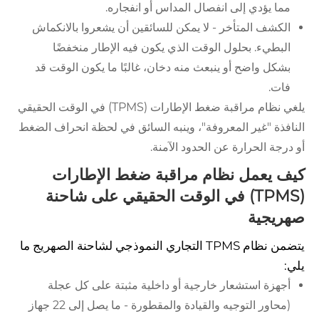
مما يؤدي إلى انفصال المداس أو انفجاره.
الكشف المتأخر - لا يمكن للسائقين أن يشعروا بالانكماش
البطيء. بحلول الوقت الذي يكون فيه الإطار منخفضًا
بشكل واضح أو ينبعث منه دخان، غالبًا ما يكون الوقت قد
فات.
يلغي نظام مراقبة ضغط الإطارات (TPMS) في الوقت الحقيقي
النافذة "غير المعروفة"، وينبه السائق في لحظة انحراف الضغط
أو درجة الحرارة عن الحدود الآمنة.
كيف يعمل نظام مراقبة ضغط الإطارات
(TPMS) في الوقت الحقيقي على شاحنة
صهريجية
يتضمن نظام TPMS التجاري النموذجي لشاحنة الصهريج ما
يلي:
أجهزة استشعار خارجية أو داخلية مثبتة على كل عجلة
(محاور التوجيه والقيادة والمقطورة - ما يصل إلى 22 جهاز