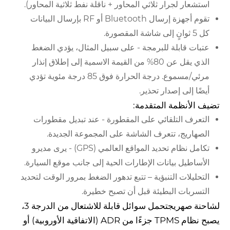
استشعار لجرار ثلاثي المحاور + ناقلة نفط ثلاثية المحاور).
تقوم أجهزة إرسال Bluetooth أو RF بإرسال البيانات
كل 5 ثوانٍ إلى شاشة المقصورة.
عتبات قابلة للبرمجة - على سبيل المثال، يؤدي الضغط
الذي يقل عن 80% من القيمة الاسمية إلى إطلاق إنذار
مرئي/مسموع. درجة الحرارة فوق 85 درجة مئوية تؤدي
أيضًا إلى إصدار تحذير.
تضيف الأنظمة المتقدمة:
التعرف التلقائي على المقطورة - عند تبديل مقطورات
الصهاريج، تتعرف الشاشة على المجموعة الجديدة.
تكامل نظام تحديد المواقع العالمي (GPS) - يرى مديرو
الأساطيل بيانات الإطارات الحية إلى جانب موقع السيارة.
التحليلات التنبؤية – تتبع تدهور الضغط بمرور الوقت لتحديد
التسربات البطيئة قبل أن تصبح خطيرة.
ل
شاحنة صهريج
تحمل سوائل قابلة للاشتعال من الدرجة 3،
يصبح نظام TPMS جزءًا من ADR (الاتفاقية الأوروبية) أو