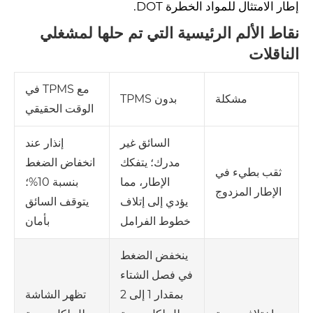
إطار الامتثال للمواد الخطرة DOT.
نقاط الألم الرئيسية التي تم حلها لمشغلي
الناقلات
مع TPMS في
مشكلة
بدون TPMS
الوقت الحقيقي
السائق غير
إنذار عند
مدرك؛ يتفكك
انخفاض الضغط
ثقب بطيء في
الإطار، مما
بنسبة 10%؛
الإطار المزدوج
يؤدي إلى إتلاف
يتوقف السائق
خطوط الفرامل
بأمان
ينخفض ​​الضغط
في فصل الشتاء
بمقدار 1 إلى 2
تظهر الشاشة