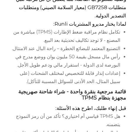
متطلبات GB7258 (معيار السلامة الصيني) ومتطلبات
التصدير الدولية.
لماذا يختار مديرو المشتريات Runli:
تكامل نظام مراقبة ضغط الإطارات (TPMS) مباشرة من
المصنع - لا توجد تكاليف تحديثية بعد البيع.
التصنيع المعتمد للبضائع الخطرة – راحة البال عند الامتثال.
رأس مال مسجل بقيمة 50 مليون يوان ووضع مدرج في
البورصة لدى الدولة - استقرار مالي ودعم طويل الأجل.
إعدادات إنذار قابلة للتخصيص لمختلف الشحنات (على
سبيل المثال، الحد الأدنى للسوائل المسببة للتآكل).
قائمة مرجعية بنقرة واحدة - شراء شاحنة صهريجية
مجهزة بنظام TPMS
قبل إنهاء طلبك، اطرح هذه الأسئلة:
هل TPMS قياسي أم اختياري؟ تأكد من أن رمز النموذج
يتضمنه.