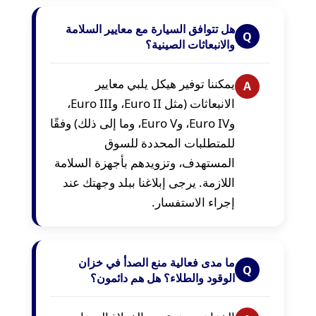
هل تتوافق السيارة مع معايير السلامة
Q
والانبعاثات الصينية؟
يمكننا توفير هيكل يلبي معايير
A
الانبعاثات (مثل Euro II، وEuro III،
وEuro IV، وEuro V، وما إلى ذلك) وفقًا
للمتطلبات المحددة للسوق
المستهدف، وتزويدهم بأجهزة السلامة
اللازمة. يرجى إبلاغنا ببلد وجهتك عند
إجراء الاستفسار.
ما مدى فعالية منع الصدأ في خزان
Q
الوقود والطلاء؟ هل هم دائمون؟