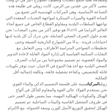
مضى. لأكثر من عقدين من الزمن، كانت رونلي في طليعة هذه
الصناعة الأساسية، وهي المركبات الهندسية التي تجمع بين
المتانة القوية والميزات المبتكرة لمواجهة التحديات المعقدة التي
تواجهها السلطات البلدية ومقاولو القطاع الخاص في جميع أنحاء
العالم. التزامنا في Runli هو توفير أكثر من مجرد المعدات؛ نحن
نقدم حلول الصرف الصحي الشاملة. نحن ندرك أن كل بلدية لديها
احتياجات فريدة - بدءًا من الشوارع التاريخية الضيقة وحتى
تخطيطات الضواحي المترامية الأطراف، ومن التعامل مع
النفايات السكنية القياسية إلى إدارة المواد القابلة لإعادة التدوير
والمواد العضوية. تم تصميم مجموعتنا من مركبات الصرف
الصحي البلدية مع أخذ هذا التنوع في الاعتبار، حيث توفر تكوينات
قابلة للتخصيص، وكفاءة تشغيلية فائقة، وتكلفة إجمالية أقل
للملكية.
رونلي
المركبات
مبنية على فلسفة التصميم الذكي والبناء القوي.
نحن نستخدم الفولاذ عالي القوة والمقاوم للتآكل في ألواح
الهيكل والمكونات الهيكلية المهمة، مما يضمن طول العمر حتى
في ظروف التشغيل القاسية والبيئات الساحلية. تم تصميم
الهيكل لتحقيق التوزيع الأمثل للوزن وسعة الحمولة، مع الالتزام