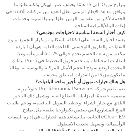
يتراوح من 10 إلى 15 عامًا. يختلف عمر الهيكل ولكنه غالبًا ما
يتوافق مع هذا الإطار الزمني. تظل العديد من مركبات Runli في
الخدمة لأكثر من عقد من الزمن نظرًا لبنيتها المتينة وخدمات
إعادة البناء/الترقية المتاحة.
كيف أختار السعة المناسبة لاحتياجات مجتمعي؟
يعتمد اختيار السعة على الكثافة السكانية، وتكرار التجميع، ونوع
النفايات، والطريق اللوجستي. القاعدة العامة هي أن 1 ياردة
مكعبة من سعة الجسم تخدم حوالي 25-40 أسرة أسبوعيًا
للنفايات المختلطة. يستخدم فريق التخطيط في Runli بياناتك
المحددة لوضع نموذج للحجم الأمثل للمركبة والتوصية به، وغالبًا
ما يكون مزيجًا من القدرات لمناطق مختلفة.
هل هناك خيارات تمويل أو تأجير متاحة للبلديات؟
نعم، تقدم شركة Runli Financial Services حلولاً مرنة
مصممة خصيصًا لميزانيات القطاع العام. ويشمل ذلك التأجير
البلدي مع خيار الشراء، وخطط التمويل التنافسية، ودعم طلبات
المنح للمشاريع التي تتضمن تكنولوجيا نظيفة مثل نماذج
eClean EV الخاصة بنا. تساعد هذه الخيارات في إدارة النفقات
الرأسمالية وتسهيل تحديث الأسطول.
ما هو التدريب الذي توفره شركة Runli للسائقين وموظفي