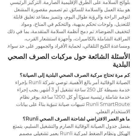
بلوائح السلامة على الطرق الإقليمية الصارمة. التركيز الرئيسي
هو بيئة العمل والسلامة للسائق. تم تصميم مقصورة المشغل
لتوفير الراحة والرؤية طوال اليوم، وتتميز بمقاعد تعليق قابلة
للتعديل، ولوحات تحكم بديهية، والتحكم في المناخ، ومواد
لتخفيف الضوضاء. تم دمج أنظمة السلامة المتقدمة، بما في ذلك
المراقبة الشاملة بالكاميرات، وأجهزة استشعار القرب،
ومساعدة الكبح التلقائي، لحماية الأفراد والجمهور على حد سواء.
الأسئلة الشائعة حول مركبات الصرف الصحي
البلدية
كم مرة تحتاج مركبة الصرف الصحي البلدية إلى الصيانة؟
الصيانة الوقائية أمر بالغ الأهمية. توصي شركة Runli بإجراء
خدمة بسيطة كل 250 ساعة تشغيل أو 3 أشهر. يجب إجراء
خدمة شاملة رئيسية سنويًا أو كل 1200 ساعة. يوفر نظام
Runli SmartRoute تنبيهات صيانة تنبؤية بناءً على بيانات
الاستخدام الفعلي.
ما هو العمر الافتراضي لشاحنة الصرف الصحي Runli؟
بفضل جدول الصيانة الوقائية الصارم والتشغيل السليم، يتمتع
الهيكل ونظام الضغط لمركبة Runli بعمر تشغيلي مصمم