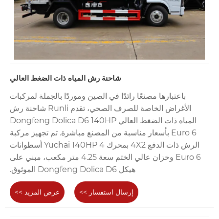
شاحنة رش المياه ذات الضغط العالي
باعتبارها مصنعًا رائدًا في الصين وموردًا بالجملة لمركبات
الأغراض الخاصة للصرف الصحي، تقدم Runli شاحنة رش
المياه ذات الضغط العالي Dongfeng Dolica D6 140HP
Euro 6 بأسعار مناسبة من المصنع مباشرة. تم تجهيز مركبة
الرش ذات الدفع 4X2 بمحرك Yuchai 140HP 4 أسطوانات
Euro 6 وخزان عالي الختم سعة 4.25 متر مكعب، مبني على
هيكل Dongfeng Dolica D6 الموثوق.
إرسال استفسار >>
عرض المزيد >>