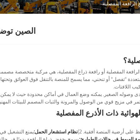
 الرافعة المفصلية
الصين توضي
صلية؟
ع الرافعة المفصلية أو رافعة ذراع المفصلية، هي مركبة متخصصة مصم
تعددة "تفصل" أو تنحني، مما يسمح للمنصة بالتنقل فوق العوائق وتحتها 
يب اللافتات.
دى وصوله الصغير. يمكنه وضع العمال في أماكن محدودة حيث لا يمكن لذ
 على أرضية المنصة أفقية. 2)
نظام استشعار الحمل:
يمنع التشغيل في ح
ة الهبوط في حالات الطوارئ:
يسمح بخفض ذراع الرافعة يدويًا في حالة ان