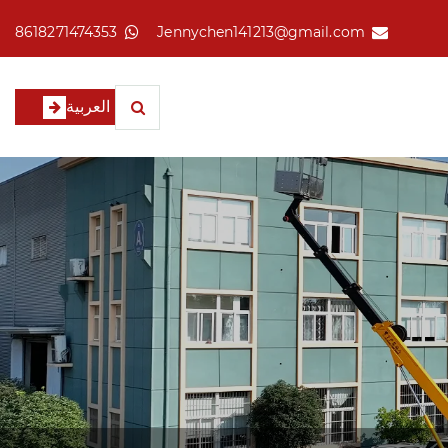
8618271474353
Jennychen141213@gmail.com
العربية