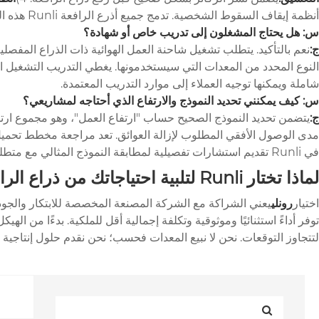
أنظمة إيقاف السقوط الشخصية. تدمج جميع أذرع الرافعة Runli هذه الميزات المهمة والمزيد.
س: هل يحتاج المشغلون إلى تدريب خاص أو شهادة؟
ج:
نعم بالتأكيد. يتطلب تشغيل شاحنة العمل الهوائية ذات الذراع المفصلية
شاملة ويمكنها توجيه العملاء إلى موارد التدريب المعتمدة.
س: كيف يمكنني تحديد النموذج والارتفاع الذي أحتاجه لمشاريعي؟
ج:
يتضمن تحديد النموذج الصحيح حساب "ارتفاع العمل"، وهو مجموع ارت
مدى الوصول الأفقي المطلوب لإزالة العوائق. تعد مراجعة مخطط تحميل ا
في Runli تقديم استشارات تفصيلية لمطابقة النموذج المثالي مع متطلبات وظيفتك المحددة.
لماذا تختار Runli لتلبية احتياجاتك من ذراع الرافعة المفصلية؟
اختيار
رونلي
يعني الشراكة مع الشركة المصنعة المخصصة للابتكار والجودة و
لتتجاوز التوقعات. نحن لا نبيع المعدات فحسب؛ نحن نقدم حلول إنتاجية