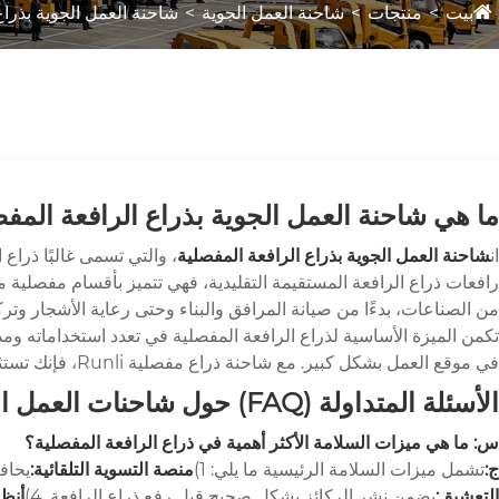
بيت
منتجات
شاحنة العمل الجوية
شاحنة العمل الجوية بذراع
ما هي شاحنة العمل الجوية بذراع الرافعة المف
ان
شاحنة العمل الجوية بذراع الرافعة المفصلية
، والتي تسمى غالبًا ذرا
رافعات ذراع الرافعة المستقيمة التقليدية، فهي تتميز بأقسام مفصلية م
من الصناعات، بدءًا من صيانة المرافق والبناء وحتى رعاية الأشجار وترك
تكمن الميزة الأساسية لذراع الرافعة المفصلية في تعدد استخداماته وم
في موقع العمل بشكل كبير. مع شاحنة ذراع مفصلية Runli، فإنك تستثمر في مزيج قوي من الوصول والمرونة والثبات المصمم للبيئات المهنية الأكثر تطلبًا.
الأسئلة المتداولة (FAQ) حول شاحنات العمل الهوائية ذات الأذرع المفصلية
س: ما هي ميزات السلامة الأكثر أهمية في ذراع الرافعة المفصلية؟
ج:
تشمل ميزات السلامة الرئيسية ما يلي: 1)
منصة التسوية التلقائية:
يحافظ
التعشيق:
يضمن نشر الركائز بشكل صحيح قبل رفع ذراع الرافعة. 4)
أنظم