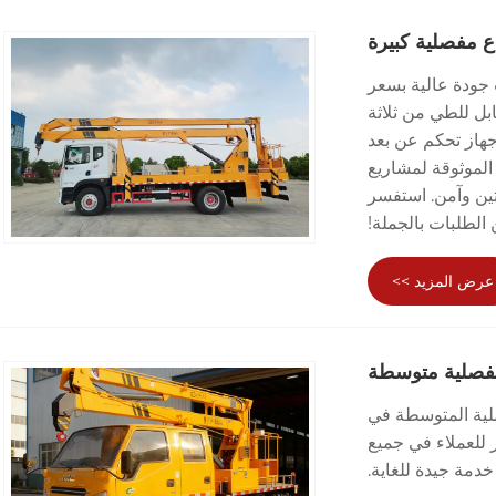
 مفصلية كبيرة
ة عمل ذات ذراع مفصلية كبيرة Dongfeng 22m ذات جودة عالية بسعر
بل للطي من ثلاثة
ة 200 كجم، ونظام تحكم متقدم في حافلة CAN مع جهاز تحكم عن بعد
 الموثوقة لمشاريع
ة والبناء وإضاءة الشوارع في جميع أنحاء العالم. معيار CE، متين وآمن. استفسر
الطلبات بالجملة!
عرض المزيد >>
فصلية متوسطة
لية المتوسطة في
 توفر للعملاء في جميع
 خدمة جيدة للغاية.