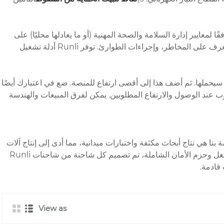
لمعايير إدارة السلامة والصحة المهنية (أو ما يعادلها محليًا) على
النوع المحدد من المعدات التي سيستخدمونها. يغطي التدريب التشغيل الآمن، وعمليات التفتيش قبل الاستخدام، وفهم مخططات الأحمال، والتعرف على المخاطر، وإجراءات الطوارئ. توفر Runli أدلة تشغيل
حملها. ثم أضف هذا إلى أقصى ارتفاع للمنصة. ضع في اعتبارك أيضًا
وب عند الوصول والارتفاع المطلوبين. يمكن لفرق المبيعات والهندسة
نا هي نتاج أبحاث مكثفة واختبارات ميدانية، مما أدى إلى إنتاج آلات
توفر أداءً استثنائيًا وموثوقية وتكلفة إجمالية أقل للملكية. بدءًا من الهيكل القوي والأنظمة الهيدروليكية القوية وحتى أدوات التحكم البديهية للمشغل وحزم الأمان الشاملة، تم تصميم كل شاحنة من شاحنات Runli
قادمة.
View as