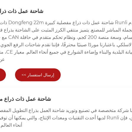
شاحنة عمل ذات ذراع
تقدم Runli شاحن
جملة المباشر للمصنع. يتميز منتقي الكرز المثبت على الشاحنة بذراع قا
أقسام، وسعة منص
لاسلكي. باعتبارنا موردًا صينيًا محترفًا، فإننا نقدم شاحنات الرفع الجوي
الصيانة البلدي
عن 
إرسال استفسار >>
شاحنة عمل ذات ذراع م
نا شركة متخصصة في تصنيع وتوريد شاحنة العمل بذراع التطويل المفص
الصين، فإن Runli لديها أحدث التقنيات ومعدات الإنتاج، والتي يمكنها أن
أنحاء العالم