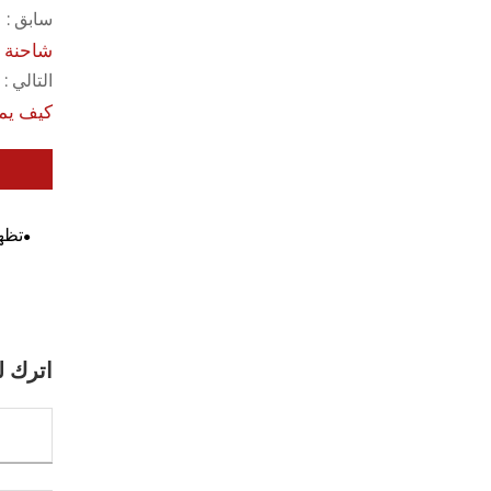
سابق :
شاحنة ا
التالي :
كيف يمك
تظهر
اترك ل