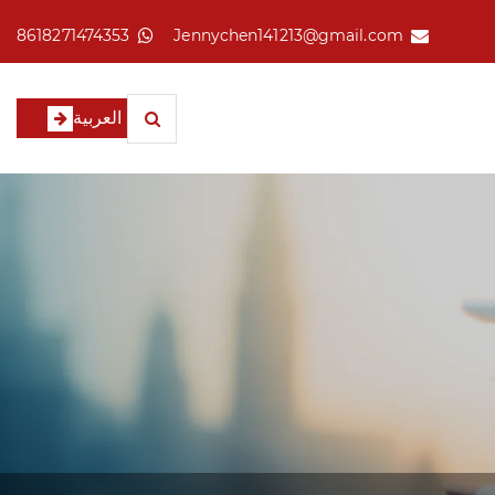
8618271474353
Jennychen141213@gmail.com
العربية