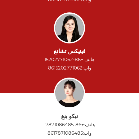
فينيكس تشانغ
هاتف:
+86-15202771062
واب:
8615202771062
نيكو بنغ
هاتف:
+86-17871086485
واب:
8617871086485