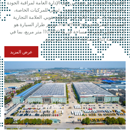
الكيميائية الخطرة مرخصة من قبل الإدارة العامة لمراقبة الجودة
والتفتيش والحجر الصحي، ومصدر رئيسي للمركبات الخاصة،
ومؤسسة ذات تقنية عالية في مقاطعة هوبي. العلامة التجارية
المسجلة للشركة هي Runzhixing، ورمز طراز السيارة هو
SCS. تغطي الشركة مساحة قدرها 110,000 متر مربع، بما في
ذلك ورشة إنتاج بمساحة 45,000 متر مربع.
عرض المزيد