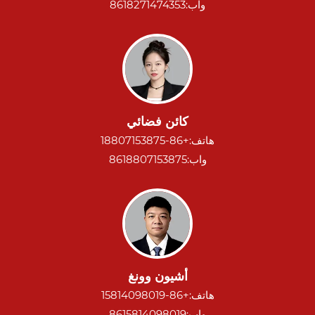
واب:
8618271474353
كائن فضائي
هاتف:
+86-18807153875
واب:
8618807153875
أشيون وونغ
هاتف:
+86-15814098019
واب:
8615814098019