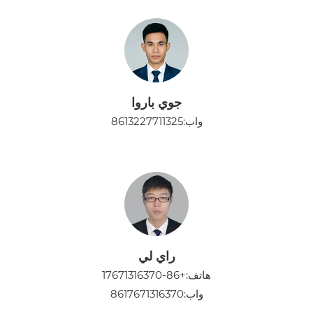
جوي باروا
واب:
8613227711325
راي لي
هاتف:
+86-17671316370
واب:
8617671316370