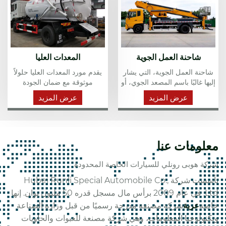
شاحنة العمل الجوية
المعدات العليا
شاحنة العمل الجوية، التي يشار
يقدم مورد المعدات العليا حلولاً
إليها غالبًا باسم المصعد الجوي، أو
موثوقة مع ضمان الجودة
شاحنة الدلو، أو منتقي الكرز،
والتسليم السريع. يوفر Runli
عرض المزيد
عرض المزيد
هي مركبة متخصصة مصممة
خيارات مخصصة لتلبية احتياجاتك
لتوفير وصول مؤقت ومرتفع إلى
الخاصة.
المناطق التي يصعب الوصول
إليها.
معلومات عنا
شركة هوبى رونلي للسيارات الخاصة المحدودة
تأسست شركة Hubei Runli Special Automobile Co.,
Ltd. في عام 2009 برأس مال مسجل قدره 50 مليون يوان. إنها
خاصة
عربة
شركة مصنعة مدرجة رسميًا من قبل وزارة الصناعة
وتكنولوجيا المعلومات، وهي شركة مصنعة للعبوات والحاويات