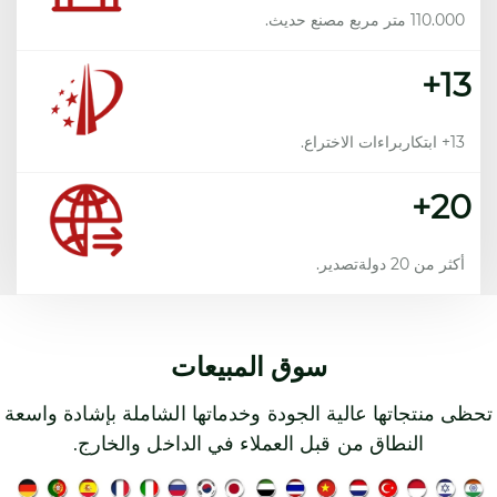
110.000 متر مربع مصنع حديث.
13+
13+ ابتكار
براءات الاختراع.
20+
أكثر من 20 دولة
تصدير.
سوق المبيعات
تحظى منتجاتها عالية الجودة وخدماتها الشاملة بإشادة واسعة
النطاق من قبل العملاء في الداخل والخارج.
شاحنة رش المياه
مع الحمولة المقدرة بـ 3.85 طن والسرعة القصوى 110 كم/
ساعة، تتميز شاحنة رش المياه ذات الضغط العالي بالتشغيل