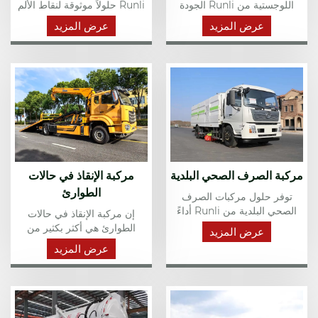
اللوجستية من Runli الجودة
Runli حلولاً موثوقة لنقاط الألم
والتسليم السريع والتخصيص
الشائعة مثل الجودة غير المتسقة
عرض المزيد
عرض المزيد
لمعالجة المشكلات الشائعة مثل
وفترات التسليم الطويلة. جاهز
الأداء غير المستقر والمهل
للتسليم السريع؟ اتصل بنا الآن.
الزمنية الطويلة.
مركبة الصرف الصحي البلدية
مركبة الإنقاذ في حالات
الطوارئ
توفر حلول مركبات الصرف
الصحي البلدية من Runli أداءً
إن مركبة الإنقاذ في حالات
موثوقًا وتسليمًا سريعًا. نحن نقدم
الطوارئ هي أكثر بكثير من
عرض المزيد
تصميمات مخصصة لتلبية
مجرد وسيلة نقل؛ إنه مركز
عرض المزيد
الاحتياجات المحددة باستخدام
قيادة متنقل، ومنشأة طبية
معدات متينة وسهلة الصيانة.
مجهزة بالكامل، ومركز
تكنولوجي مصمم لتقديم استجابة
سريعة وفعالة.