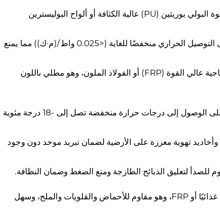
•المواد: يستخدم هيكل شاحنة تبريد اللحوم هيكل لوحة "ساندويتش" مع رغوة البولي يوريثين (PU) عالية الكثافة أو ألواح البوليسترين
•الأداء: مع سُمك العزل الذي يتراوح من 8 سم إلى 10 سم، يتم الحفاظ على التوصيل الحراري منخفضًا للغاية (<0.025 واط/(م·ك)) مما يمنع
•الجزء الخارجي: يتكون الجلد الخارجي من البلاستيك المقوى بالألياف الزجاجية عالي القوة (FRP) أو الفولاذ الملون، وهو مطلي باللون
• التحكم في درجة الحرارة: مجهزة بوحدة تبريد ميكانيكية مستقلة، قادرة على الوصول إلى درجات حرارة منخفضة تصل إلى -18 درجة مئوية
• دوران الهواء: يتميز الجزء الداخلي بنظام مجاري هواء على شكل حرف T وأخاديد تهوية معززة على الأرضية لضمان تبريد موحد دون وجود
م للصدأ لتعليق الذبائح الطازجة ومنع الضغط وضمان النظافة.
• مقاومة التآكل: البطانة الداخلية مصنوعة من الفولاذ المقاوم للصدأ الآمن غذائيًا أو FRP، وهو مقاوم للأحماض والقلويات والملح، وسهل