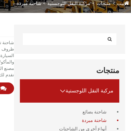
بيت
منتجات
مركبة النقل اللوجستية
شاحنة مبردة
ظروف درج
السيارة 
والمأكول
مصنع الم
منتجات
نقدم لك 
إ
مركبة النقل اللوجستية

شاحنة بضائع
شاحنة مبردة
أنواع أخرى من الشاحنات