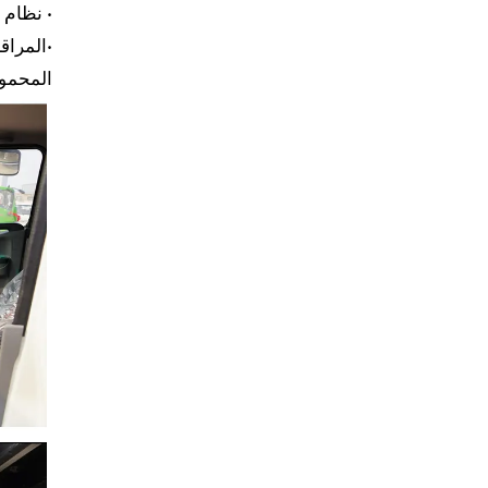
• نظام 
•المراق
المحمو