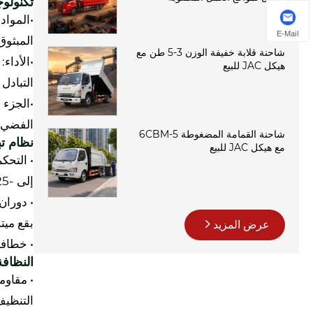
تكنولوج
E-Mail
المبثوق (PS
شاحنة قلابة خفيفة الوزن 3-5 طن مع
هيكل JAC للبيع
التبادل
الفضي 
شاحنة القمامة المضغوطة 5-6CBM
نظام ت
مع هيكل JAC للبيع
إلى -25 درجة مئوية.
بقع ميتة
عرض المزيد
• خطافا
النظافة
التنظيف