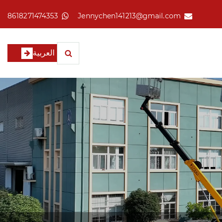
8618271474353
Jennychen141213@gmail.com
العربية