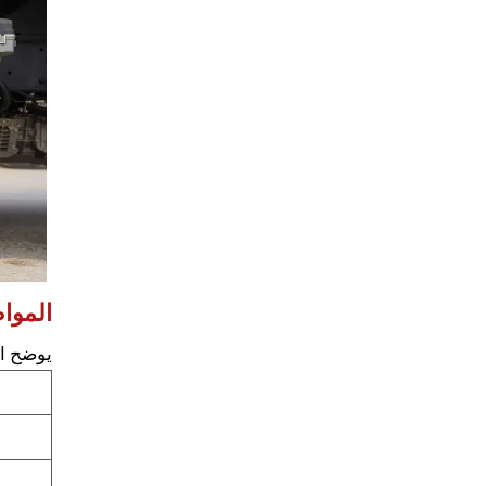
الموا
يوضح ال