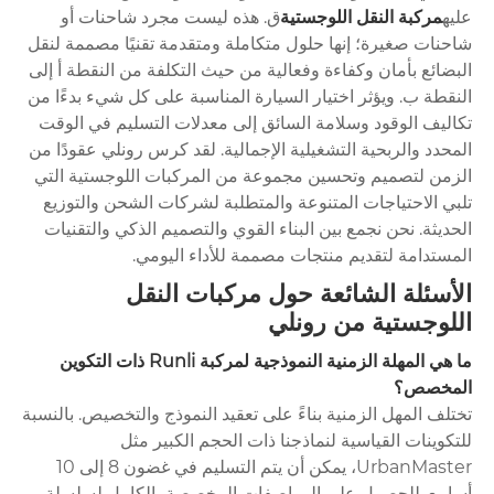
عليه
مركبة النقل اللوجستية
ق. هذه ليست مجرد شاحنات أو
شاحنات صغيرة؛ إنها حلول متكاملة ومتقدمة تقنيًا مصممة لنقل
البضائع بأمان وكفاءة وفعالية من حيث التكلفة من النقطة أ إلى
النقطة ب. ويؤثر اختيار السيارة المناسبة على كل شيء بدءًا من
تكاليف الوقود وسلامة السائق إلى معدلات التسليم في الوقت
المحدد والربحية التشغيلية الإجمالية. لقد كرس رونلي عقودًا من
الزمن لتصميم وتحسين مجموعة من المركبات اللوجستية التي
تلبي الاحتياجات المتنوعة والمتطلبة لشركات الشحن والتوزيع
الحديثة. نحن نجمع بين البناء القوي والتصميم الذكي والتقنيات
المستدامة لتقديم منتجات مصممة للأداء اليومي.
الأسئلة الشائعة حول مركبات النقل
اللوجستية من رونلي
ما هي المهلة الزمنية النموذجية لمركبة Runli ذات التكوين
المخصص؟
تختلف المهل الزمنية بناءً على تعقيد النموذج والتخصيص. بالنسبة
للتكوينات القياسية لنماذجنا ذات الحجم الكبير مثل
UrbanMaster، يمكن أن يتم التسليم في غضون 8 إلى 10
أسابيع. للحصول على المواصفات المخصصة بالكامل لسلسلة