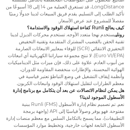
LongDistance، قد تستغرق العملية من 14 إلى 18 أسبوعًا من
تأكيد الطلب إلى التسليم. يقدم فريق المبيعات لدينا جدولًا زمنيًا
مفصلاً للمشروع عند عرض الأسعار.
كيف يعالج Runli كفاءة استهلاك الوقود والاستدامة؟
رونلي
يستخدم نهجا متعدد الأوجه. تستخدم محركات الديزل لدينا
تقنية الحقن بالقضيب المشترك المتقدمة وتقنية التخفيض
التحفيزي الانتقائي (SCR) للوفاء بمعايير الانبعاثات الصارمة
(Euro VI/EPA). لا تنتج مجموعة سياراتنا الكهربائية أي انبعاثات
من أنبوب العادم. علاوة على ذلك، فإن ميزات مثل الديناميكيات
الهوائية المحسنة، والإطارات منخفضة المقاومة للدوران،
وأنظمة إيقاف التشغيل في وضع التباطؤ تعتبر قياسية في
معظم الطرازات لتقليل استهلاك الوقود وانبعاثات الكربون.
هل يمكن لنظام الاتصالات عن بعد أن يتكامل مع برنامج إدارة
الأسطول الموجود لدينا؟
نعم. تم تصميم نظام إدارة الأسطول Runli (FMS) ببنية
مفتوحة. فهو يوفر وصولاً قياسيًا إلى API (واجهة برمجة
التطبيقات)، مما يسمح بالتكامل السلس مع معظم منصات إدارة
الأسطول التابعة لجهات خارجية، وتخطيط موارد المؤسسات