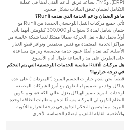
(ERP)، وTMS. يساعد فريق الدعم الفني لدينا في عملية
التكامل لضمان تدفق البيانات بشكل صحيح.
ما هو الضمان ودعم الخدمة الذي يقدمه Runli؟
تأتي جميع مركبات النقل اللوجستي الجديدة من Runli مع
ضمان شامل لمدة 3 سنوات أو 300,000 كيلومتر، أيهما يأتي
أولاً. يحمل نظام نقل الحركة ضمانًا ممتدًا. لدينا شبكة عالمية من
مراكز الخدمة المعتمدة مع فنيين معتمدين وتوافر قطع الغيار
الأصلية. كما نقدم أيضًا عقود خدمة مخصصة وبرامج مساعدة
على الطريق على مدار الساعة طوال أيام الأسبوع.
هل مركبات Runli مناسبة للخدمات اللوجستية التي يتم التحكم
في درجة حرارتها؟
قطعاً. نحن نقدم خيارات الجسم المبرد ("المبردات") على عدة
هياكل. وقد تم تصميمها بالتعاون مع أبرز الشركات المصنعة
لوحدات التبريد. تتميز الهياكل بعزل عالي الكفاءة، وتم تكوين
النظام الكهربائي للمركبة مسبقًا لدعم متطلبات الطاقة لوحدة
التبريد، مما يضمن التحكم الدقيق في درجة الحرارة للأدوية
والأطعمة القابلة للتلف والبضائع الحساسة الأخرى.