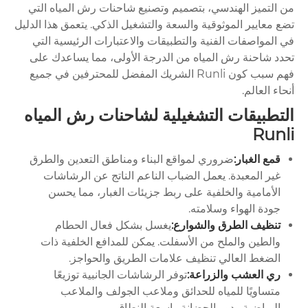
من التميز الهندسي، بتصميم وتصنيع شاحنات رش المياه التي
تضع معايير الموثوقية والسعة والتشغيل الذكي. يتعمق هذا الدليل
في المواصفات الفنية والتطبيقات والاعتبارات الرئيسية التي
تحدد شاحنة رش المياه من الدرجة الأولى، مما يساعدك على
فهم سبب كون Runli الشريك المفضل للمحترفين في جميع
أنحاء العالم.
التطبيقات التشغيلية لشاحنات رش المياه
Runli
قمع الغبار:
ضروري لمواقع البناء ومناطق التعدين والطرق
غير المعبدة. يعمل الضباب الناعم الناتج عن الرشاشات
الأمامية والخلفية على ربط جزيئات الغبار، مما يحسن
جودة الهواء وسلامته.
تنظيف الطرق والشوارع:
يغسل بشكل فعال الحطام
والطين والملح من الأسفلت. يمكن للمدافع الخلفية ذات
الضغط العالي تنظيف علامات الطريق والحواجز.
ري العشب والزراعة:
توفر الرشاشات الجانبية توزيعًا
متساويًا للمياه للحدائق وملاعب الجولف والملاعب
الرياضية ودور الحضانة واسعة النطاق.