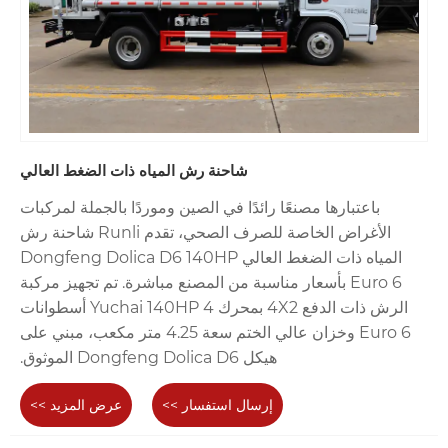
شاحنة رش المياه ذات الضغط العالي
باعتبارها مصنعًا رائدًا في الصين وموردًا بالجملة لمركبات
الأغراض الخاصة للصرف الصحي، تقدم Runli شاحنة رش
المياه ذات الضغط العالي Dongfeng Dolica D6 140HP
Euro 6 بأسعار مناسبة من المصنع مباشرة. تم تجهيز مركبة
الرش ذات الدفع 4X2 بمحرك Yuchai 140HP 4 أسطوانات
Euro 6 وخزان عالي الختم سعة 4.25 متر مكعب، مبني على
هيكل Dongfeng Dolica D6 الموثوق.
إرسال استفسار >>
عرض المزيد >>