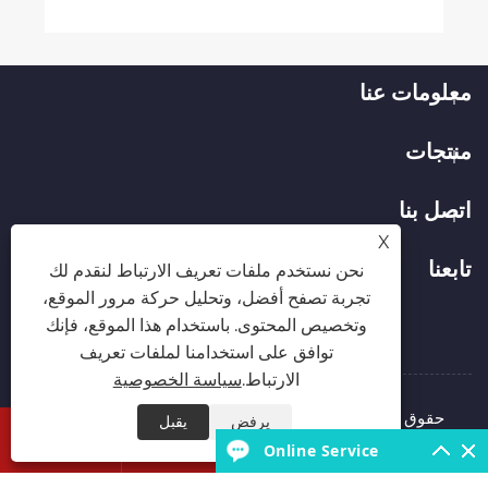
معلومات عنا
منتجات
اتصل بنا
X
تابعنا
نحن نستخدم ملفات تعريف الارتباط لنقدم لك
تجربة تصفح أفضل، وتحليل حركة مرور الموقع،
وتخصيص المحتوى. باستخدام هذا الموقع، فإنك
توافق على استخدامنا لملفات تعريف
الارتباط.
سياسة الخصوصية
حقوق الطبع والنشر © 2026 شركة Hubei Runli Special
يرفض
يقبل


Automobile Co., Ltd. جميع الحقوق محفوظة.
Online Service
Links
Sitemap
RSS
XML
سياسة الخصوصية