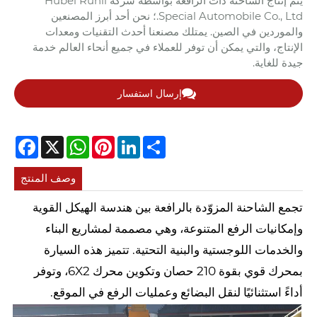
يتم إنتاج الشاحنة ذات الرافعة بواسطة شركة Hubei Runli
Special Automobile Co., Ltd.؛ نحن أحد أبرز المصنعين
والموردين في الصين. يمتلك مصنعنا أحدث التقنيات ومعدات
الإنتاج، والتي يمكن أن توفر للعملاء في جميع أنحاء العالم خدمة
جيدة للغاية.
إرسال استفسار
cebook
WhatsApp
X
Pinterest
LinkedIn
Share
وصف المنتج
تجمع الشاحنة المزوّدة بالرافعة بين هندسة الهيكل القوية
وإمكانيات الرفع المتنوعة، وهي مصممة لمشاريع البناء
والخدمات اللوجستية والبنية التحتية. تتميز هذه السيارة
بمحرك قوي بقوة 210 حصان وتكوين محرك 6X2، وتوفر
أداءً استثنائيًا لنقل البضائع وعمليات الرفع في الموقع.