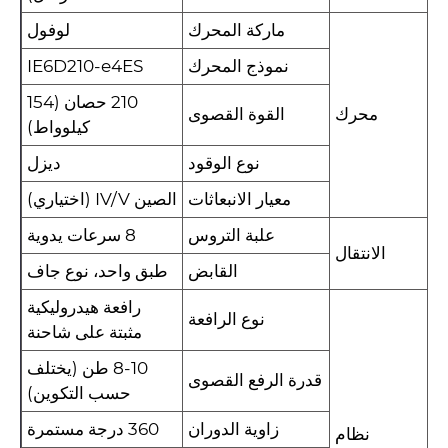
ماركة المحرك
لوفول
نموذج المحرك
IE6D210-e4ES
210 حصان (154
محرك
القوة القصوى
كيلوواط)
نوع الوقود
ديزل
معيار الانبعاثات
الصين IV/V (اختياري)
علبة التروس
8 سرعات يدوية
الانتقال
القابض
طبق واحد، نوع جاف
رافعة هيدروليكية
نوع الرافعة
مثبتة على شاحنة
8-10 طن (يختلف
قدرة الرفع القصوى
حسب التكوين)
زاوية الدوران
360 درجة مستمرة
نظام