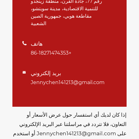
رقم 77، جادة القرن، منطقة زينجدو
للتنمية الاقتصادية، مدينة سويتشو،
مقاطعة هوبي، جمهورية الصين
الشعبية
هاتف

+86-18271474353
بريد إلكتروني

Jennychen141213@gmail.com
إذا كان لديك أي استفسار حول عرض الأسعار أو
التعاون، فلا تتردد في مراسلتنا عبر البريد الإلكتروني
على Jennychen141213@gmail.com أو استخدم