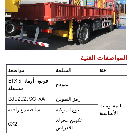
المواصفات الفنية
فئة
المعلمة
مواصفة
فوتون أومان ETX 5
نموذج
سلسلة
رمز النموذج
BJ5252JSQ-XA
المعلومات
نوع المركبة
شاحنة مع رافعة
الأساسية
تكوين محرك
6X2
الأقراص