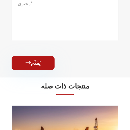
يُقدِّم

منتجات ذات صله
شاحنة هادم واحدة