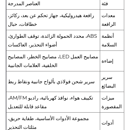
فئة
العناصر المدرجة
معدات
رافعة هيدروليكية، جهاز تحكم عن بعد، ركائز،
الرافعة
خطافات، حبال
أنظمة
ABS، محدد الحمولة الزائدة، توقف الطوارئ،
السلامة
أضواء التحذير، العاكسات
مصابيح العمل LED، مصابيح الخطر، المصابيح
إضاءة
الخلفية، العلامات الجانبية
سرير
سرير شحن فولاذي بألواح جانبية ونقاط ربط
البضائع
ميزات
تكييف هواء، نوافذ كهربائية، راديو AM/FM،
المقصورة
مقاعد قابلة للتعديل
مجموعة الأدوات الأساسية، طفاية حريق،
أدوات
مثلثات التحذير