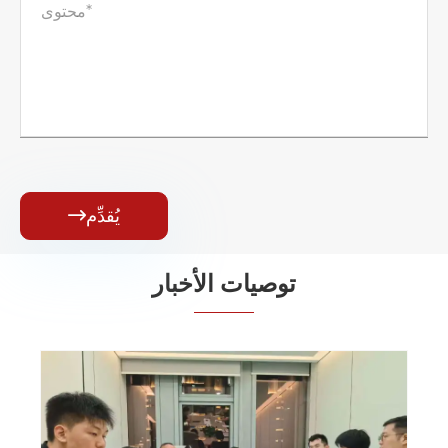
يُقدِّم

توصيات الأخبار