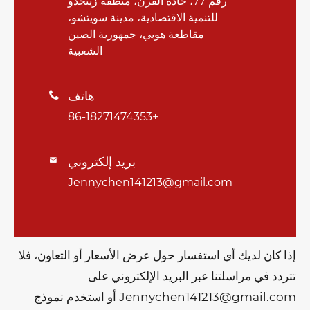
رقم 77، جادة القرن، منطقة زينجدو
للتنمية الاقتصادية، مدينة سويتشو،
مقاطعة هوبي، جمهورية الصين
الشعبية
هاتف

+86-18271474353
بريد إلكتروني

Jennychen141213@gmail.com
إذا كان لديك أي استفسار حول عرض الأسعار أو التعاون، فلا
تتردد في مراسلتنا عبر البريد الإلكتروني على
Jennychen141213@gmail.com أو استخدم نموذج