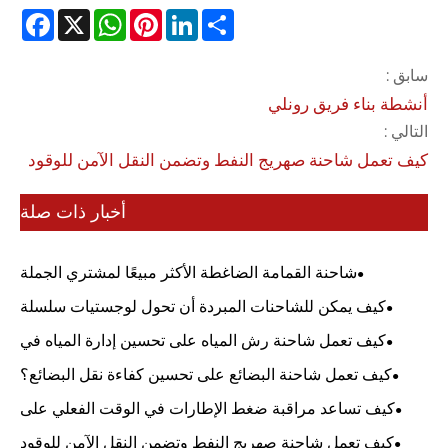
cebook
WhatsApp
X
Pinterest
LinkedIn
Share
سابق :
أنشطة بناء فريق رونلي
التالي :
كيف تعمل شاحنة صهريج النفط وتضمن النقل الآمن للوقود
أخبار ذات صلة
شاحنة القمامة الضاغطة الأكثر مبيعًا لمشتري الجملة
كيف يمكن للشاحنات المبردة أن تحول لوجستيات سلسلة
التبريد لديك؟
كيف تعمل شاحنة رش المياه على تحسين إدارة المياه في
المناطق الحضرية؟
كيف تعمل شاحنة البضائع على تحسين كفاءة نقل البضائع؟
كيف تساعد مراقبة ضغط الإطارات في الوقت الفعلي على
تحسين سلامة الشاحنات الصهريجية؟
كيف تعمل شاحنة صهريج النفط وتضمن النقل الآمن للوقود