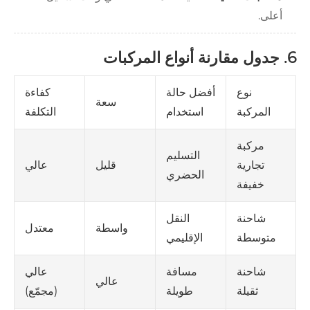
أعلى.
6. جدول مقارنة أنواع المركبات
نوع
أفضل حالة
كفاءة
سعة
المركبة
استخدام
التكلفة
مركبة
التسليم
قليل
عالي
تجارية
الحضري
خفيفة
النقل
شاحنة
واسطة
معتدل
الإقليمي
متوسطة
مسافة
عالي
شاحنة
عالي
طويلة
(مجمّع)
ثقيلة