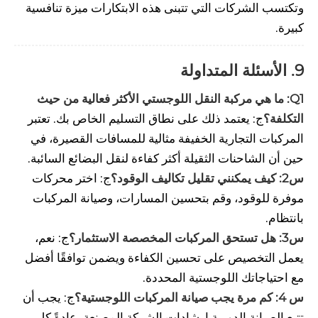
وتكتسب الشركات التي تتبنى هذه الابتكارات ميزة تنافسية
كبيرة.
9. الأسئلة المتداولة
Q1: ما هي مركبة النقل اللوجستي الأكثر فعالية من حيث
التكلفة؟
ج: يعتمد ذلك على نطاق التسليم الخاص بك. تعتبر
المركبات التجارية الخفيفة مثالية للمسافات القصيرة، في
حين أن الشاحنات الثقيلة أكثر كفاءة لنقل البضائع السائبة.
س2: كيف يمكنني تقليل تكاليف الوقود؟
ج: اختر محركات
موفرة للوقود، وقم بتحسين المسارات، وصيانة المركبات
بانتظام.
س3: هل تستحق المركبات المخصصة الاستثمار؟
ج: نعم،
يعمل التخصيص على تحسين الكفاءة ويضمن توافقًا أفضل
مع احتياجاتك اللوجستية المحددة.
س 4: كم مرة يجب صيانة المركبات اللوجستية؟
ج: يجب أن
تتبع الصيانة الدورية إرشادات الشركة المصنعة، عادةً كل