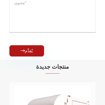
يُقدِّم

منتجات جديدة