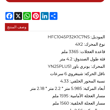
cebook
WhatsApp
X
Pinterest
LinkedIn
Share
وصف المنتج
الموديل: HFC1045P32K1C7NS
نوع المحرك: 4X2
قاعدة العجلات: 3365 ملم
فئة طول الصندوق: 4.2 متر
المحرك: يونري باور YN25PLUS1
ناقل الحركة: شينغروي 6 سرعات
نسبة المحور الخلفي: 4.33
أبعاد المركبة: 5.985 متر * 2.2 متر * 2.18 متر
مسار العجلة الأمامية: 1595 ملم
مسار العجلة الخلفية: 1560 ملم