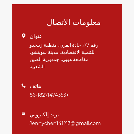
معلومات الاتصال
عنوان

رقم 77، جادة القرن، منطقة زينجدو
للتنمية الاقتصادية، مدينة سويتشو،
مقاطعة هوبي، جمهورية الصين
الشعبية
هاتف

+86-18271474353
بريد إلكتروني

Jennychen141213@gmail.com