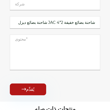
يُقدِّم

منتجات ذات صله