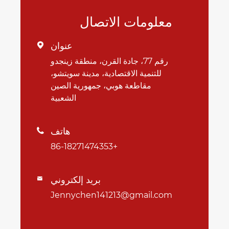
معلومات الاتصال
عنوان

رقم 77، جادة القرن، منطقة زينجدو
للتنمية الاقتصادية، مدينة سويتشو،
مقاطعة هوبي، جمهورية الصين
الشعبية
هاتف

+86-18271474353
بريد إلكتروني

Jennychen141213@gmail.com