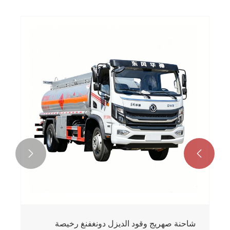


شاحنة صهريج وقود الديزل دونغفنغ رخيصة