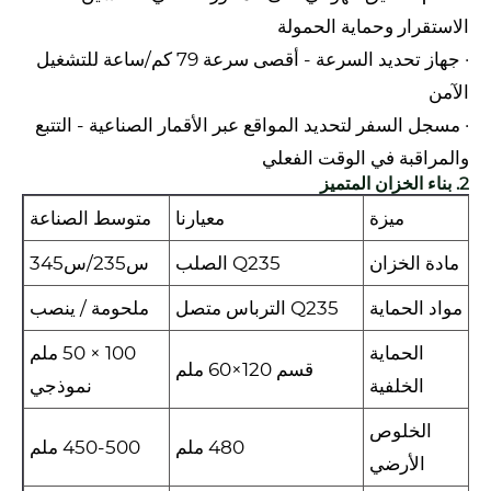
الاستقرار وحماية الحمولة
· جهاز تحديد السرعة - أقصى سرعة 79 كم/ساعة للتشغيل
الآمن
· مسجل السفر لتحديد المواقع عبر الأقمار الصناعية - التتبع
والمراقبة في الوقت الفعلي
2. بناء الخزان المتميز
ميزة
معيارنا
متوسط ​​الصناعة
مادة الخزان
Q235 الصلب
س235/س345
مواد الحماية
Q235 الترباس متصل
ملحومة / ينصب
الحماية
100 × 50 ملم
قسم 120×60 ملم
الخلفية
نموذجي
الخلوص
480 ملم
450-500 ملم
الأرضي