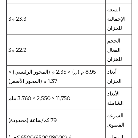
السعة
الإجمالية
23.3 م3
للخزان
الحجم
الفعال
22.2 م3
للخزان
أبعاد
8.95 م (ل) × 2.35 م (المحور الرئيسي) ×
الخزان
1.37 م (المحور الأصغر)
الأبعاد
11,750 × 2,550 × 3,760 ملم
الشاملة
السرعة
79 كم/ساعة (محدودة)
القصوى
المحاور
4 (6500/6500/19000 كجم)