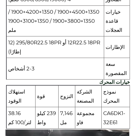
خيارات
1900+4500+1350 / 1900+4200+1350 /
قاعدة
1900+3800+1350 / 1900+3100+1350
العجلات
ملم
12R22.5 18PR أو 295/80R22.5 18PR (12
الإطارات
إطارًا)
سعة
2-3 أشخاص
المقصورة
خيارات المحرك
نموذج
الشركة
استهلاك
النزوح
قوة
المحرك
المصنعة
الوقود
CA6DK1-
مجموعة
7,146
239 كيلو
38.16
32E61
فاو
مل
واط
لتر/100 كم