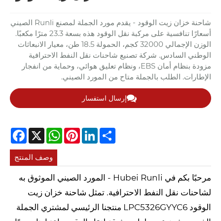
شاحنة خزان زيت الوقود - يقدم مورد الجملة لمصنع Runli الصيني
أسعارًا تنافسية على مركبة نقل الوقود هذه بسعة 23.3 مترًا مكعبًا.
الوزن الإجمالي 32000 كجم، الحمولة 18.5 طن، معيار الانبعاثات
الوطني السادس. شركة تصنيع شاحنات نقل النفط الاحترافية
مزودة بنظام أمان EBS، ونظام تعليق هوائي، وحماية من انفجار
الإطارات. الطلب بالجملة متاح من المورد الصيني.
إرسال استفسار
cebook
WhatsApp
X
Pinterest
LinkedIn
Share
وصف المنتج
مرحبًا بكم في Hubei Runli - المورد الصيني الموثوق به
لشاحنات نقل النفط الاحترافية. تمثل شاحنة خزان زيت
الوقود LPC5326GYYC6 منتجنا الرئيسي لمشتري الجملة