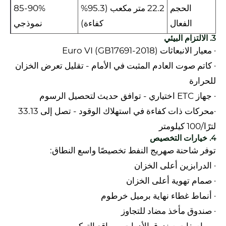
الحجم
22.2 متر مكعب (95.3%
85-90%
الفعال
كفاءة)
نموذجي
3. الالتزام البيئي
· معيار الانبعاثات Euro VI (GB17691-2018)
· كاتم صوت العادم المثبت في الأمام - تقليل تعرض الخزان
للحرارة
· جهاز ETC اختياري - توافق حديث لتحصيل الرسوم
·محركات ذات كفاءة في استهلاك الوقود - تصل إلى 33.13
لترًا/100 كيلومتر
4. خيارات التخصيص
توفر شاحنة صهريج النفط تخصيصًا واسع النطاق:
· الدرابزين أعلى الخزان
· صمام تهوية أعلى الخزان
· أنماط غطاء نهاية برميل خرطوم
· صندوق مأخذ مضاد للتجاوز
· مواصفات صندوق الأدوات ومواقع التركيب