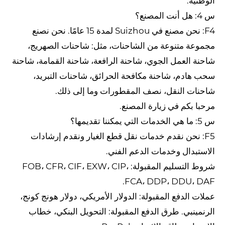
الوطنية.
س 4: هل أنت المصنع؟
F4: نحن مصنع في Suizhou لمدة 15 عامًا. نحن نصنع
مجموعة متنوعة من الشاحنات، مثل: شاحنات الصهريج،
شاحنة العمل الجوي، شاحنة الرافعة، شاحنة القمامة، شاحنة
سحب هادم، شاحنة مكافحة الحرائق، شاحنات التبريد،
شاحنات النقل، نصف المقطورات وما إلى ذلك.
مرحبا بكم في زيارة المصنع.
س 5: ما هي الخدمات التي يمكننا تقديمها؟
F5: نحن نقدم خدمات نقل قطع الغيار ونقدم إرشادات
الاستبدال وخدمات الدعم الفني.
شروط التسليم المقبولة: FOB، CFR، CIF، EXW، CIP،
FCA، DDP، DDU، DAF.
عملات الدفع المقبولة: الدولار الأمريكي، دولار هونج كونج،
الرنمينبي. طرق الدفع المقبولة: التحويل البنكي، خطاب