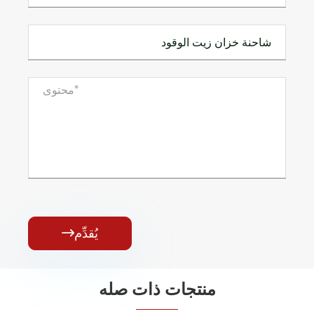
يُقدِّم

منتجات ذات صله