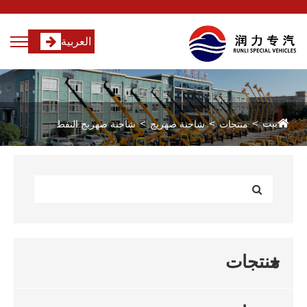
العربية
بيت
منتجات
شاحنة صهريج
شاحنة صهريج النفط
منتجات